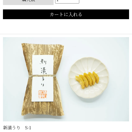
新漬うり S-1