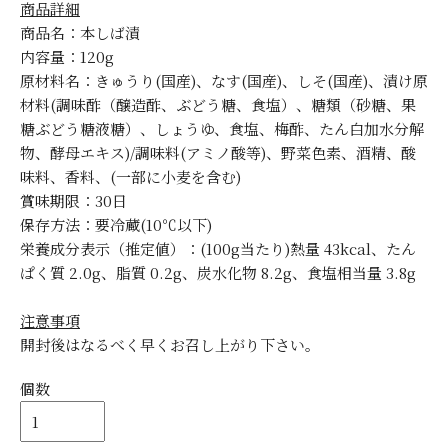
商品詳細
商品名：本しば漬
内容量：120g
原材料名：きゅうり(国産)、なす(国産)、しそ(国産)、漬け原
材料(調味酢（醸造酢、ぶどう糖、食塩）、糖類（砂糖、果
糖ぶどう糖液糖）、しょうゆ、食塩、梅酢、たん白加水分解
物、酵母エキス)/調味料(アミノ酸等)、野菜色素、酒精、酸
味料、香料、(一部に小麦を含む)
賞味期限：30日
保存方法：要冷蔵(10℃以下)
栄養成分表示（推定値）：(100g当たり)熱量 43kcal、たん
ぱく質 2.0g、脂質 0.2g、炭水化物 8.2g、食塩相当量 3.8g
注意事項
開封後はなるべく早くお召し上がり下さい。
個数