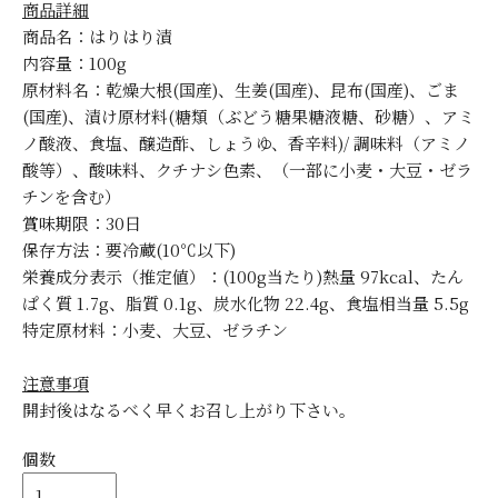
商品詳細
商品名：はりはり漬
内容量：100g
原材料名：乾燥大根(国産)、生姜(国産)、昆布(国産)、ごま
(国産)、漬け原材料(糖類（ぶどう糖果糖液糖、砂糖）、アミ
ノ酸液、食塩、醸造酢、しょうゆ、香辛料)/ 調味料（アミノ
酸等）、酸味料、クチナシ色素、（一部に小麦・大豆・ゼラ
チンを含む）
賞味期限：30日
保存方法：要冷蔵(10℃以下)
栄養成分表示（推定値）：(100g当たり)熱量 97kcal、たん
ぱく質 1.7g、脂質 0.1g、炭水化物 22.4g、食塩相当量 5.5g
特定原材料：小麦、大豆、ゼラチン
注意事項
開封後はなるべく早くお召し上がり下さい。
個数