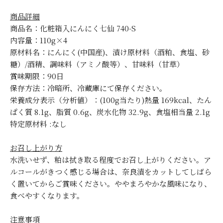
商品詳細
商品名：化粧箱入にんにく七仙 740-S
内容量：110g×4
原材料名：にんにく(中国産)、漬け原材料（酒粕、食塩、砂
糖）/酒精、調味料（アミノ酸等）、甘味料（甘草）
賞味期限：90日
保存方法：冷暗所、冷蔵庫にて保存ください。
栄養成分表示（分析値）：(100g当たり)熱量 169kcal、たん
ぱく質 8.1g、脂質 0.6g、炭水化物 32.9g、食塩相当量 2.1g
特定原材料 :なし
お召し上がり方
水洗いせず、粕は拭き取る程度でお召し上がりください。ア
ルコールがきつく感じる場合は、奈良漬をカットしてしばら
く置いてからご賞味ください。ややまろやかな風味になり、
食べやすくなります。
注意事項